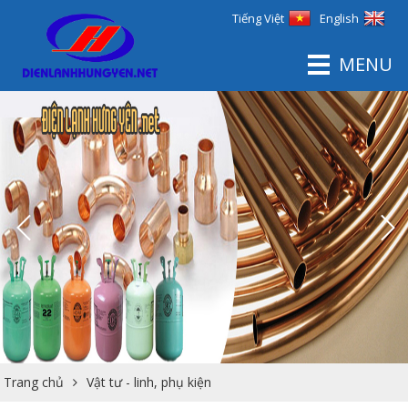
Tiếng Việt
English
MENU
Trang chủ
Vật tư - linh, phụ kiện