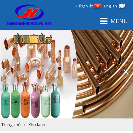
Tiếng Việt
English
MENU
Trang chủ
Kho lạnh