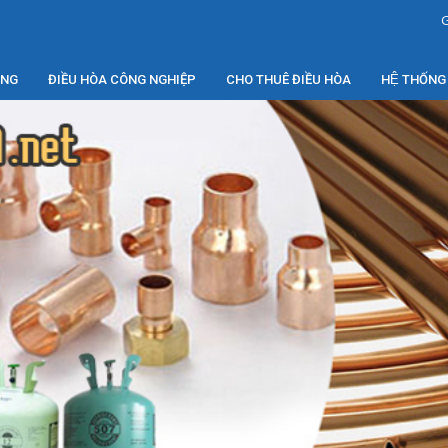
G
ỤNG
ĐIỀU HÒA CÔNG NGHIỆP
CHO THUÊ ĐIỀU HÒA
HỆ THỐNG