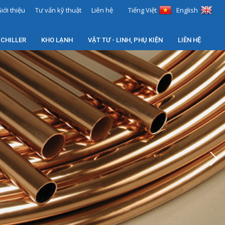
iới thiệu
Tư vấn kỹ thuật
Liên hệ
Tiếng Việt
English
 CHILLER
KHO LẠNH
VẬT TƯ - LINH, PHỤ KIỆN
LIÊN HỆ